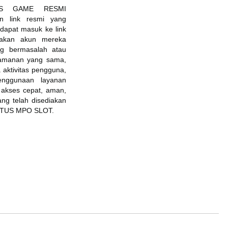
US GAME RESMI
 link resmi yang
 dapat masuk ke link
kan akun mereka
ng bermasalah atau
keamanan yang sama,
 aktivitas pengguna,
nggunaan layanan
 akses cepat, aman,
yang telah disediakan
k SITUS MPO SLOT.