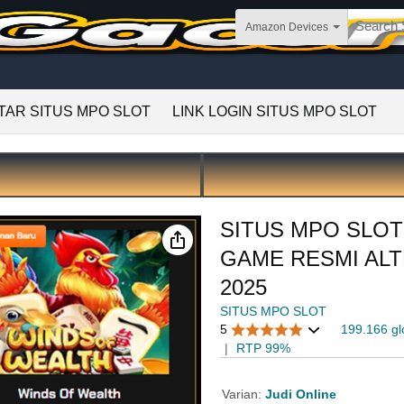
Amazon Devices
TAR SITUS MPO SLOT
LINK LOGIN SITUS MPO SLOT
SITUS MPO SLOT 
GAME RESMI ALT
2025
SITUS MPO SLOT
5
199.166 gl
|
RTP 99%
Varian:
Judi Online