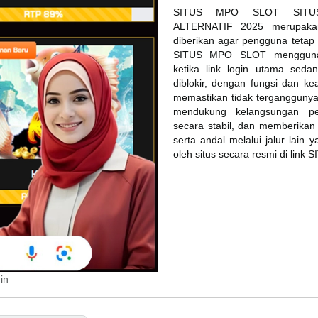
SITUS MPO SLOT SIT
ALTERNATIF 2025 merupakan
diberikan agar pengguna tetap
SITUS MPO SLOT mengguna
ketika link login utama seda
diblokir, dengan fungsi dan 
memastikan tidak terganggunya
mendukung kelangsungan pe
secara stabil, dan memberikan
serta andal melalui jalur lain 
oleh situs secara resmi di lin
in