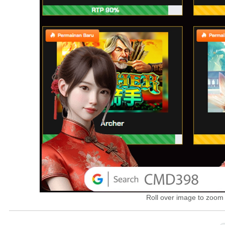
Roll over image to zoom 